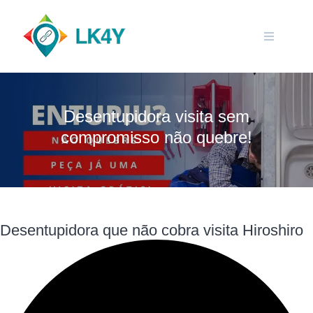
Skip
to
content
Desentupidora visita sem
compromisso não quebre!
Desentupidora que não cobra visita Hiroshiro