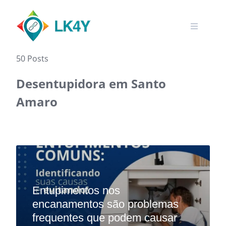
Skip
to
content
50 Posts
Desentupidora em Santo
Amaro‎
Entupimentos nos
encanamentos são problemas
frequentes que podem causar