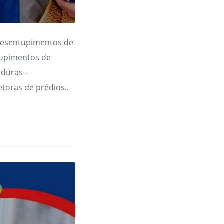
Desentupimentos de
tupimentos de
rduras –
toras de prédios..