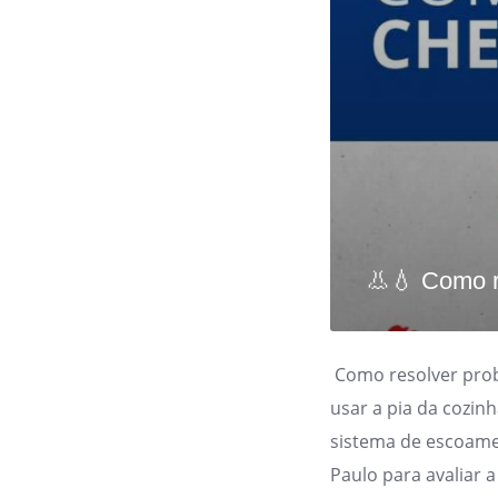
👃💧 Como r
Como resolver prob
usar a pia da cozin
sistema de escoam
Paulo para avaliar a