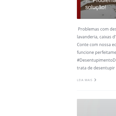
🚿 Problema
solução!
Problemas com dese
lavanderia, caixas 
Conte com nossa eq
funcione perfeitam
#DesentupimentoD
trata de desentupir
LEIA MAIS