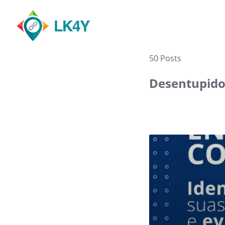
Skip
to
content
50 Posts
Desentupido