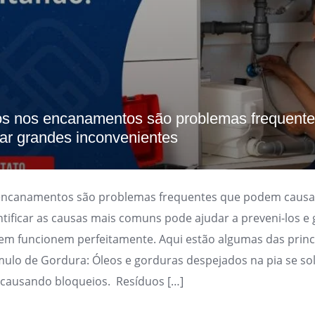
s nos encanamentos são problemas frequente
r grandes inconvenientes
encanamentos são problemas frequentes que podem causa
ntificar as causas mais comuns pode ajudar a preveni-los e 
em funcionem perfeitamente. Aqui estão algumas das princ
ulo de Gordura: Óleos e gorduras despejados na pia se sol
 causando bloqueios. Resíduos […]