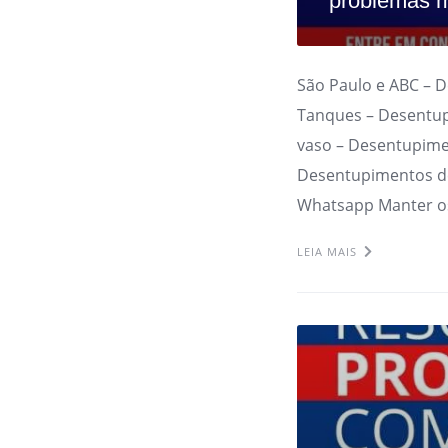
problemas m
São Paulo e ABC – 
Tanques – Desentup
vaso – Desentupime
Desentupimentos de
Whatsapp Manter o
LEIA MAIS