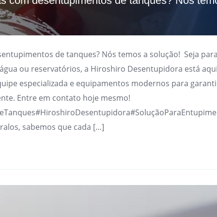
s com desentupimentos de tanques? Nós tem
ntupimentos de tanques? Nós temos a solução! Seja para
d’água ou reservatórios, a Hiroshiro Desentupidora está aqui
uipe especializada e equipamentos modernos para garanti
ente. Entre em contato hoje mesmo!
eTanques#HiroshiroDesentupidora#SoluçãoParaEntupime
 ralos, sabemos que cada […]