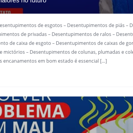
aiores no futuro
Desentupimentos de esgotos – Desentupimentos de piás – 
imentos de privadas – Desentupimentos de ralos – Desen
nto de caixa de esgoto – Desentupimentos de caixas de go
 mictórios – Desentupimentos de colunas, plumadas e cole
s encanamentos em bom estado é essencial […]