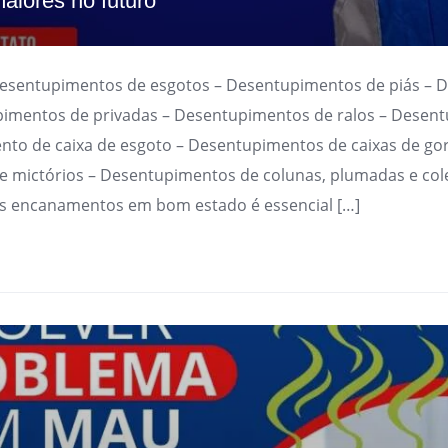
aiores no futuro
Desentupimentos de esgotos – Desentupimentos de piás – 
imentos de privadas – Desentupimentos de ralos – Desen
nto de caixa de esgoto – Desentupimentos de caixas de go
 mictórios – Desentupimentos de colunas, plumadas e cole
s encanamentos em bom estado é essencial […]