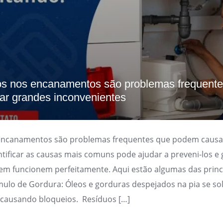
s nos encanamentos são problemas frequente
r grandes inconvenientes
encanamentos são problemas frequentes que podem causa
ntificar as causas mais comuns pode ajudar a preveni-los e 
em funcionem perfeitamente. Aqui estão algumas das princ
ulo de Gordura: Óleos e gorduras despejados na pia se sol
 causando bloqueios. Resíduos […]