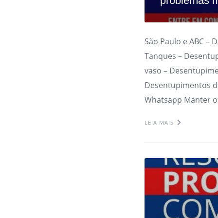
problemas m
São Paulo e ABC – 
Tanques – Desentup
vaso – Desentupime
Desentupimentos de
Whatsapp Manter o
LEIA MAIS