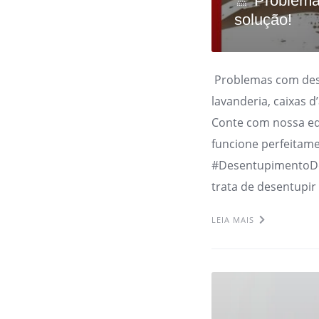
🚿 Problema
solução!
Problemas com dese
lavanderia, caixas 
Conte com nossa eq
funcione perfeitam
#DesentupimentoD
trata de desentupir
LEIA MAIS