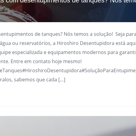
s com desentupimentos de tanques? Nós tem
ntupimentos de tanques? Nós temos a solução! Seja para
d’água ou reservatórios, a Hiroshiro Desentupidora está aqui
uipe especializada e equipamentos modernos para garanti
ente. Entre em contato hoje mesmo!
eTanques#HiroshiroDesentupidora#SoluçãoParaEntupime
 ralos, sabemos que cada […]