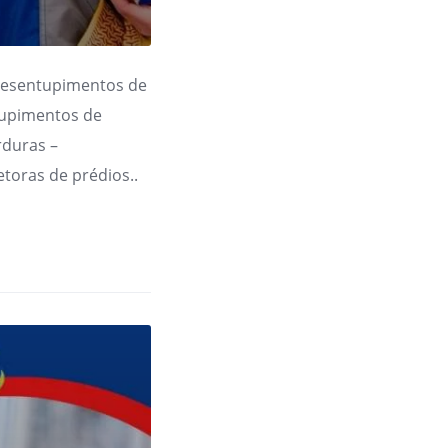
Desentupimentos de
tupimentos de
rduras –
toras de prédios..