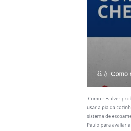
👃💧 Como r
Como resolver prob
usar a pia da cozin
sistema de escoam
Paulo para avaliar a