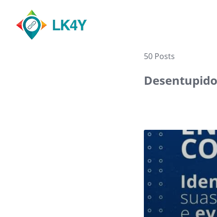
Skip
to
content
50 Posts
Desentupidor