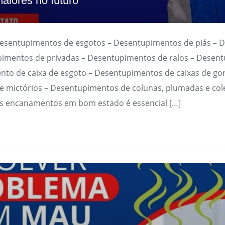
aiores no futuro
Desentupimentos de esgotos – Desentupimentos de piás – 
imentos de privadas – Desentupimentos de ralos – Desen
nto de caixa de esgoto – Desentupimentos de caixas de go
 mictórios – Desentupimentos de colunas, plumadas e cole
s encanamentos em bom estado é essencial […]