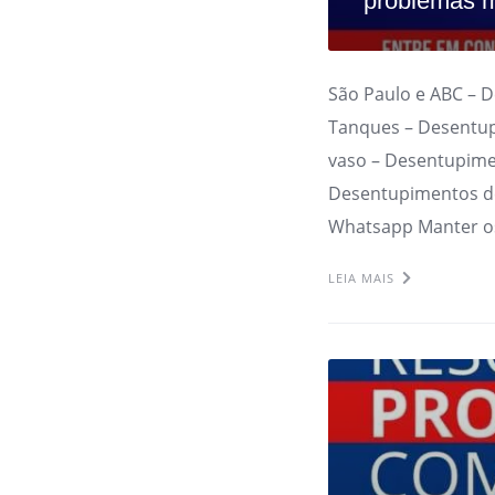
problemas m
São Paulo e ABC – 
Tanques – Desentup
vaso – Desentupime
Desentupimentos de
Whatsapp Manter o
LEIA MAIS