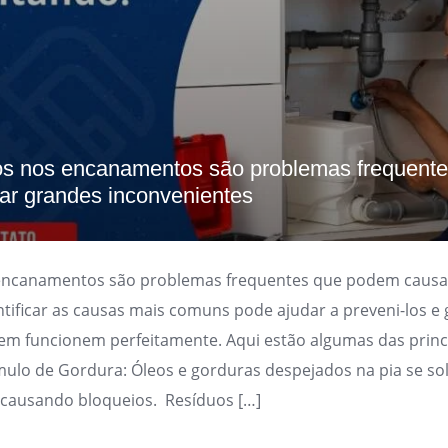
s nos encanamentos são problemas frequente
r grandes inconvenientes
encanamentos são problemas frequentes que podem causa
ntificar as causas mais comuns pode ajudar a preveni-los e 
em funcionem perfeitamente. Aqui estão algumas das princ
ulo de Gordura: Óleos e gorduras despejados na pia se sol
 causando bloqueios. Resíduos […]