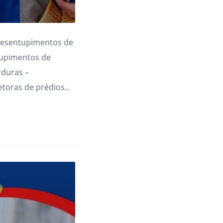
Desentupimentos de
tupimentos de
rduras –
toras de prédios..