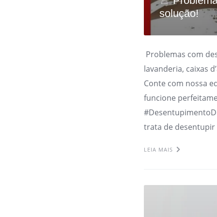
🚿 Problema
solução!
Problemas com dese
lavanderia, caixas 
Conte com nossa eq
funcione perfeitam
#DesentupimentoD
trata de desentupir
LEIA MAIS