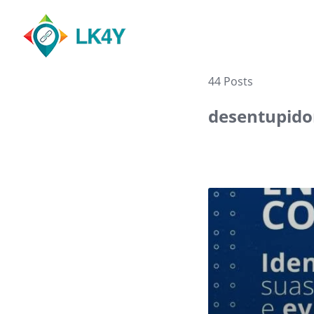
Skip
to
content
44 Posts
desentupidor