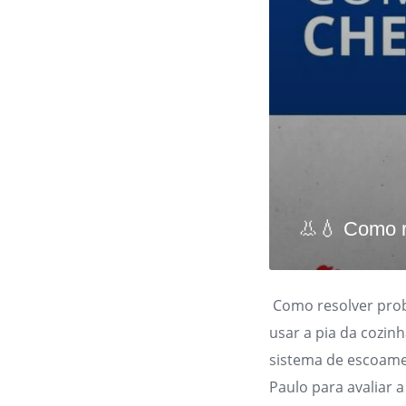
👃💧 Como r
Como resolver prob
usar a pia da cozin
sistema de escoam
Paulo para avaliar a