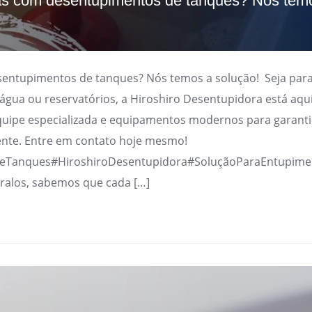
s com desentupimentos de tanques? Nós tem
ntupimentos de tanques? Nós temos a solução! Seja para
d’água ou reservatórios, a Hiroshiro Desentupidora está aqui
uipe especializada e equipamentos modernos para garanti
ente. Entre em contato hoje mesmo!
eTanques#HiroshiroDesentupidora#SoluçãoParaEntupime
 ralos, sabemos que cada […]