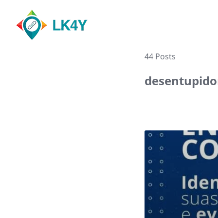
Skip
to
content
44 Posts
desentupidor