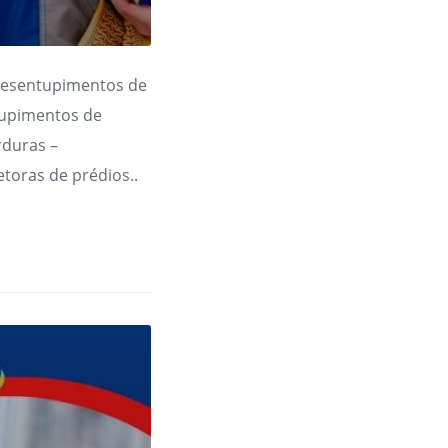
Desentupimentos de
tupimentos de
rduras –
toras de prédios..