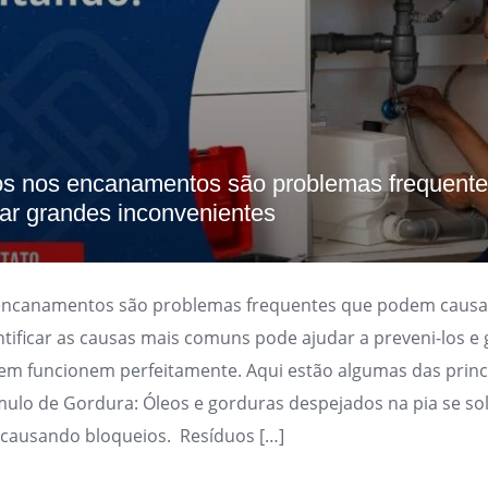
s nos encanamentos são problemas frequente
r grandes inconvenientes
encanamentos são problemas frequentes que podem causa
ntificar as causas mais comuns pode ajudar a preveni-los e 
em funcionem perfeitamente. Aqui estão algumas das princ
ulo de Gordura: Óleos e gorduras despejados na pia se sol
 causando bloqueios. Resíduos […]