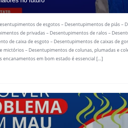
aiores no futuro
Desentupimentos de esgotos – Desentupimentos de piás – 
imentos de privadas – Desentupimentos de ralos – Desen
nto de caixa de esgoto – Desentupimentos de caixas de go
 mictórios – Desentupimentos de colunas, plumadas e cole
s encanamentos em bom estado é essencial […]