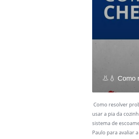
👃💧 Como r
Como resolver prob
usar a pia da cozin
sistema de escoam
Paulo para avaliar a