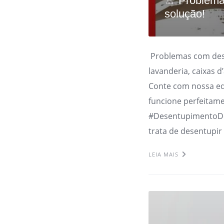
🚿 Problema
solução!
Problemas com dese
lavanderia, caixas 
Conte com nossa eq
funcione perfeitam
#DesentupimentoD
trata de desentupir
LEIA MAIS