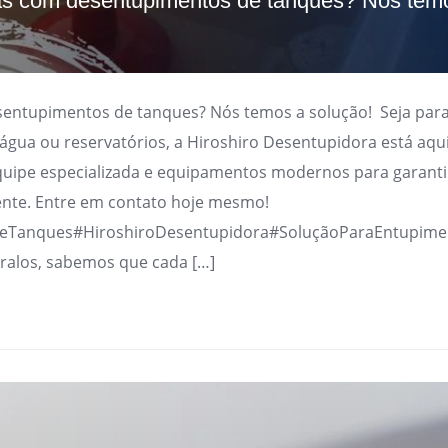
s com desentupimentos de tanques? Nós tem
ntupimentos de tanques? Nós temos a solução! Seja para
d’água ou reservatórios, a Hiroshiro Desentupidora está aqui
uipe especializada e equipamentos modernos para garanti
ente. Entre em contato hoje mesmo!
eTanques#HiroshiroDesentupidora#SoluçãoParaEntupime
 ralos, sabemos que cada […]