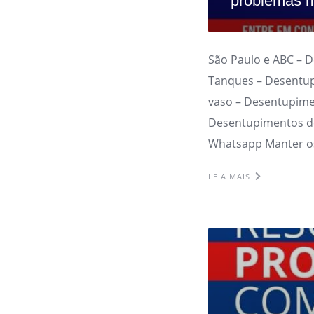
problemas m
São Paulo e ABC – 
Tanques – Desentup
vaso – Desentupime
Desentupimentos de
Whatsapp Manter o
LEIA MAIS