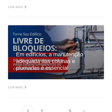
LEIA MAIS
Em edifícios, a manutenção
adequada das colunas e
plumadas é essencial
LEIA MAIS
1
2
…
5