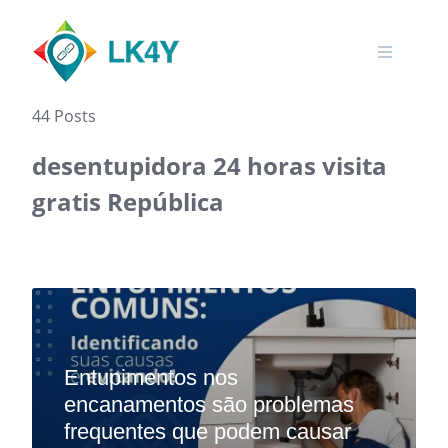
Skip
to
content
44 Posts
desentupidora 24 horas visita
gratis República‎
Entupimentos nos
encanamentos são problemas
frequentes que podem causar