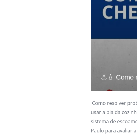
👃💧 Como r
Como resolver prob
usar a pia da cozin
sistema de escoam
Paulo para avaliar a