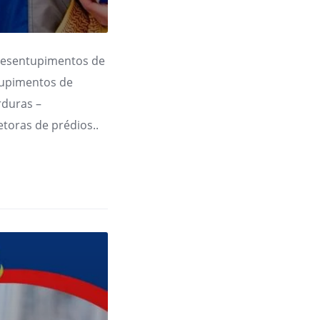
Desentupimentos de
tupimentos de
rduras –
toras de prédios..