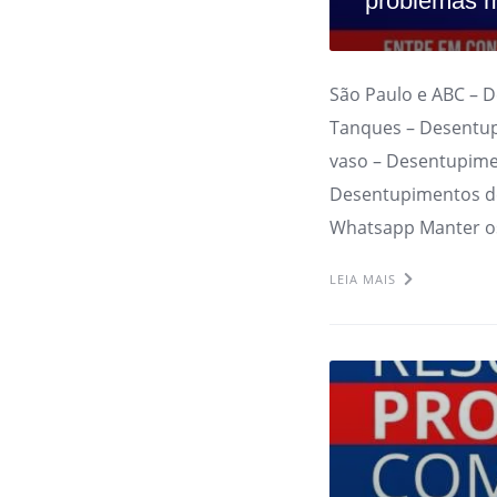
problemas m
São Paulo e ABC – 
Tanques – Desentup
vaso – Desentupime
Desentupimentos de
Whatsapp Manter o
LEIA MAIS