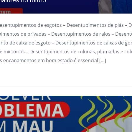
aiores no futuro
Desentupimentos de esgotos – Desentupimentos de piás – 
imentos de privadas – Desentupimentos de ralos – Desen
nto de caixa de esgoto – Desentupimentos de caixas de go
 mictórios – Desentupimentos de colunas, plumadas e cole
s encanamentos em bom estado é essencial […]