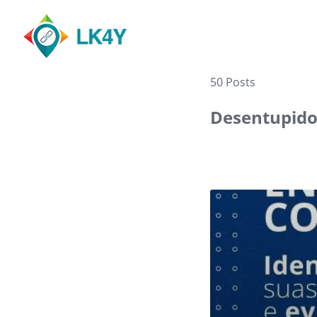
Skip
to
content
50 Posts
Desentupido