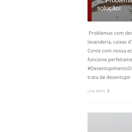
🚿 Problema
solução!
Problemas com dese
lavanderia, caixas 
Conte com nossa eq
funcione perfeitam
#DesentupimentoD
trata de desentupir
LEIA MAIS