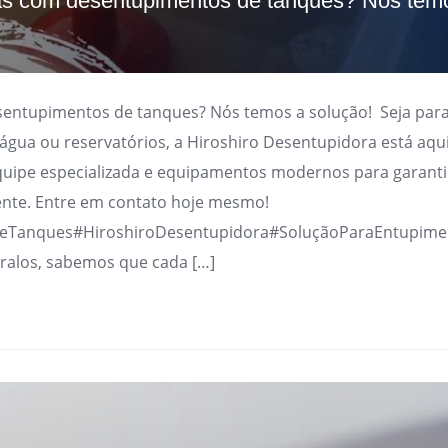
s com desentupimentos de tanques? Nós tem
ntupimentos de tanques? Nós temos a solução! Seja para
d’água ou reservatórios, a Hiroshiro Desentupidora está aqui
uipe especializada e equipamentos modernos para garanti
ente. Entre em contato hoje mesmo!
eTanques#HiroshiroDesentupidora#SoluçãoParaEntupime
 ralos, sabemos que cada […]