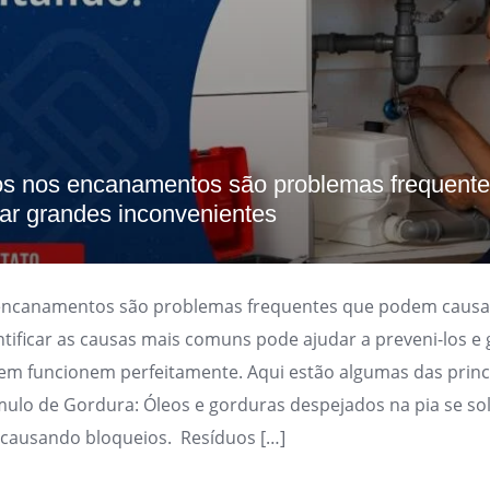
s nos encanamentos são problemas frequente
r grandes inconvenientes
encanamentos são problemas frequentes que podem causa
ntificar as causas mais comuns pode ajudar a preveni-los e 
em funcionem perfeitamente. Aqui estão algumas das princ
ulo de Gordura: Óleos e gorduras despejados na pia se sol
 causando bloqueios. Resíduos […]