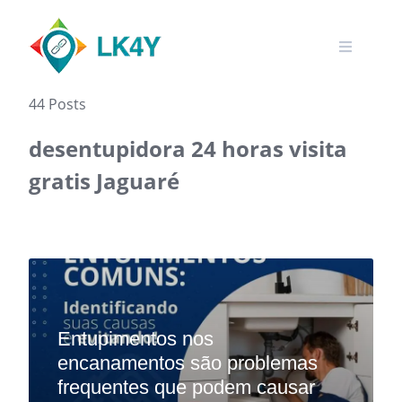
Skip
to
content
44 Posts
desentupidora 24 horas visita
gratis Jaguaré
Entupimentos nos
encanamentos são problemas
frequentes que podem causar