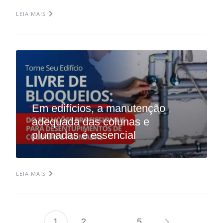
LEIA MAIS
Em edifícios, a manutenção
adequada das colunas e
plumadas é essencial
LEIA MAIS
1
2
…
5