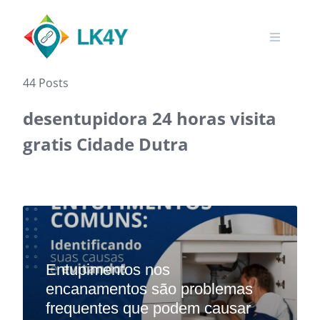
Skip
to
content
44 Posts
desentupidora 24 horas visita
gratis Cidade Dutra‎
Entupimentos nos
encanamentos são problemas
frequentes que podem causar