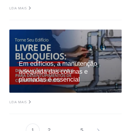
LEIA MAIS
Em edifícios, a manutenção
adequada das colunas e
plumadas é essencial
LEIA MAIS
1
2
…
5