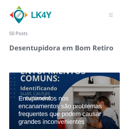
Skip
to
content
50 Posts
Desentupidora em Bom Retiro‎
Entupimentos nos
encanamentos são problemas
frequentes que podem causar
grandes inconvenientes