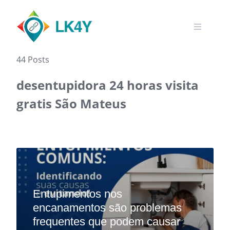
Skip
to
content
44 Posts
desentupidora 24 horas visita
gratis São Mateus
Entupimentos nos
encanamentos são problemas
frequentes que podem causar