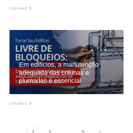
LEIA MAIS
Em edifícios, a manutenção
adequada das colunas e
plumadas é essencial
LEIA MAIS
1
2
…
5