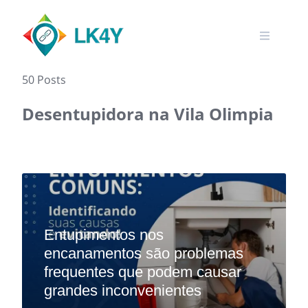
Skip
to
content
50 Posts
Desentupidora na Vila Olimpia
Entupimentos nos
encanamentos são problemas
frequentes que podem causar
grandes inconvenientes