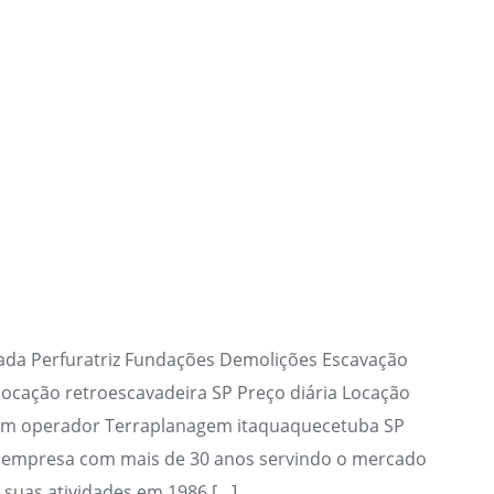
ada Perfuratriz Fundações Demolições Escavação
ocação retroescavadeira SP Preço diária Locação
com operador Terraplanagem itaquaquecetuba SP
empresa com mais de 30 anos servindo o mercado
suas atividades em 1986 […]