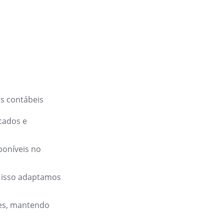
es contábeis
cados e
poníveis no
 isso adaptamos
des, mantendo