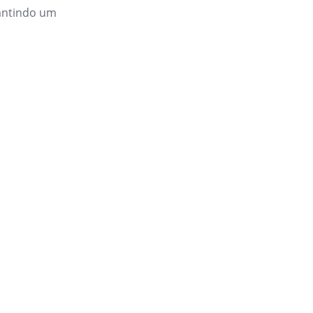
rantindo um
L