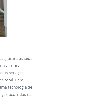
E
ssegurar aos seus
 conta com a
seus serviços,
e total. Para
uma tecnologia de
nças ocorridas na