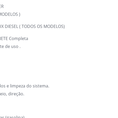
ER
MODELOS )
UX DIESEL ( TODOS OS MODELOS)
ETE Completa
te de uso .
dos e limpeza do sistema.
eio, direção.
as (gasolina)