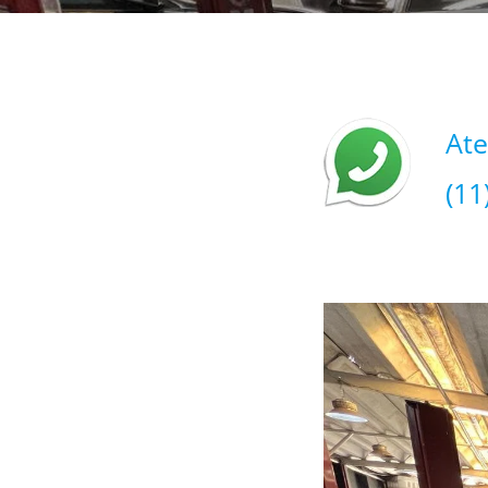
At
(11