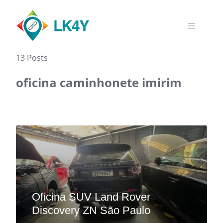
Skip
to
content
13 Posts
oficina caminhonete imirim
Oficina SUV Land Rover
Discovery ZN São Paulo