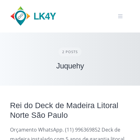
Skip
to
content
2 POSTS
Juquehy
Rei do Deck de Madeira Litoral
Norte São Paulo
Orçamento WhatsApp. (11) 996369852 Deck de
madeira instalado com 5 anos de garantia litoral