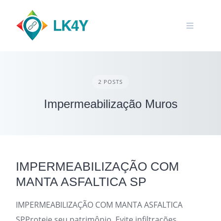
Skip
to
content
2 POSTS
Impermeabilização Muros
IMPERMEABILIZAÇÃO COM
MANTA ASFALTICA SP
IMPERMEABILIZAÇÃO COM MANTA ASFALTICA
SPProteje seu patrimônio. Evite infiltrações,