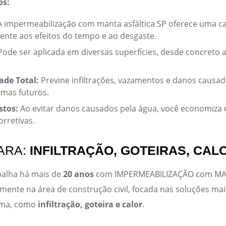
os:
 impermeabilização com manta asfáltica SP oferece uma 
tente aos efeitos do tempo e ao desgaste.
ode ser aplicada em diversas superfícies, desde concreto a
ade Total:
Previne infiltrações, vazamentos e danos causad
emas futuros.
stos:
Ao evitar danos causados pela água, você economiza
rretivas.
ARA:
INFILTRAÇÃO, GOTEIRAS, CAL
alha há mais de
20 anos
com IMPERMEABILIZAÇÃO com M
mente na área de construção civil, focada nas soluções m
ema, como
infiltração, goteira e calor
.