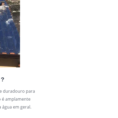
 ?
 e duradouro para
ão é amplamente
 à água em geral.