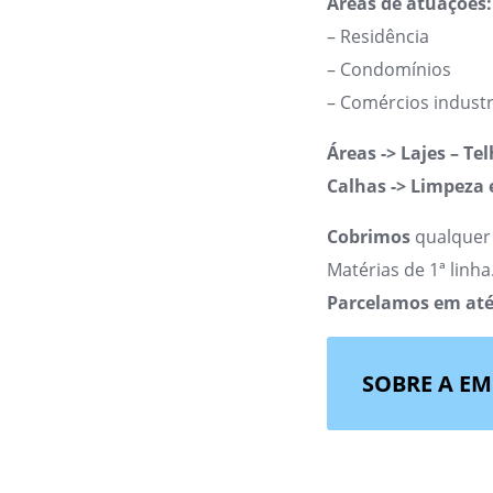
Áreas de atuações:
– Residência
– Condomínios
– Comércios industr
Áreas -> Lajes – Te
Calhas -> Limpeza 
Cobrimos
qualquer
Matérias de 1ª linha
Parcelamos em até
SOBRE A E