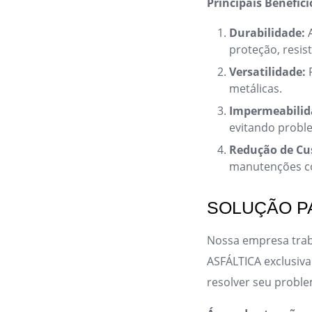
Principais Benefíci
Durabilidade:
A
proteção, resis
Versatilidade:
P
metálicas.
Impermeabilid
evitando probl
Redução de Cu
manutenções co
SOLUÇÃO P
Nossa empresa trab
ASFÁLTICA exclusiva
resolver seu probl