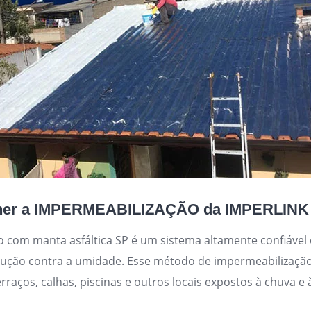
lher a IMPERMEABILIZAÇÃO da IMPERLINK
o com manta asfáltica SP é um sistema altamente confiável
rução contra a umidade. Esse método de impermeabilizaç
terraços, calhas, piscinas e outros locais expostos à chuva e