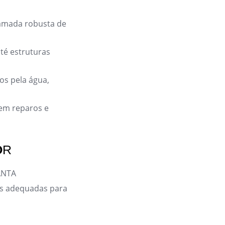
camada robusta de
té estruturas
os pela água,
 em reparos e
O
R
ANTA
ais adequadas para