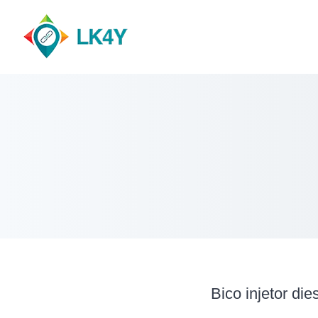
Skip
to
content
Bico injetor die