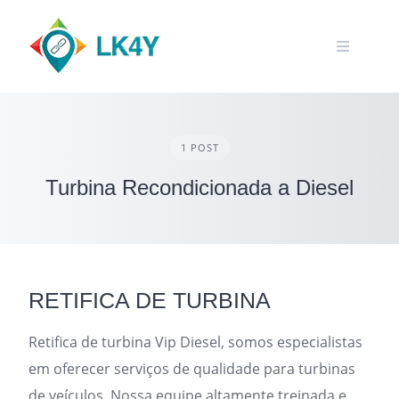
Skip
to
content
1 POST
Turbina Recondicionada a Diesel
RETIFICA DE TURBINA
Retifica de turbina Vip Diesel, somos especialistas
em oferecer serviços de qualidade para turbinas
de veículos. Nossa equipe altamente treinada e