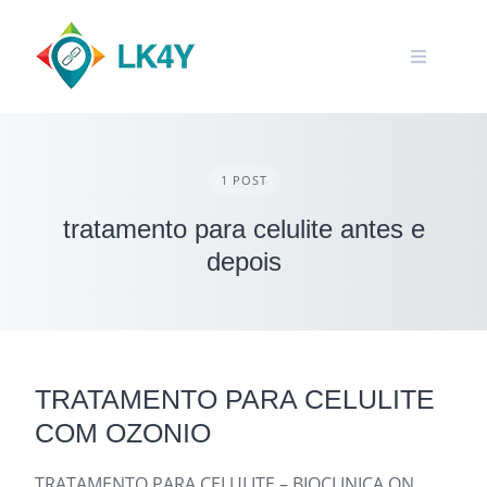
Skip
to
content
1 POST
tratamento para celulite antes e
depois
TRATAMENTO PARA CELULITE
COM OZONIO
TRATAMENTO PARA CELULITE – BIOCLINICA ON