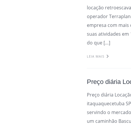
locação retroescav
operador Terrapla
empresa com mais 
suas atividades em
do que […]
LEIA MAIS
Preço diária L
Preço diária Locaç
itaquaquecetuba S
servindo o mercado
um caminhão Bascula