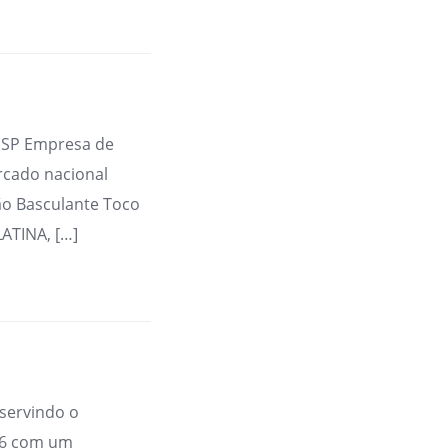
 SP Empresa de
rcado nacional
o Basculante Toco
ATINA, […]
servindo o
86 com um