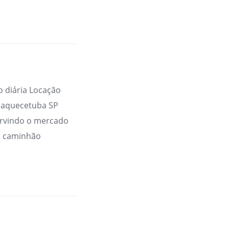
 diária Locação
uaquecetuba SP
rvindo o mercado
m caminhão