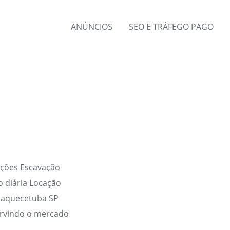
ANÚNCIOS
SEO E TRÁFEGO PAGO
ições Escavação
 diária Locação
uaquecetuba SP
rvindo o mercado