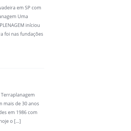
avadeira em SP com
planagem Uma
APLENAGEM iníciou
a foi nas fundações
r Terraplanagem
 mais de 30 anos
ades em 1986 com
hoje o […]