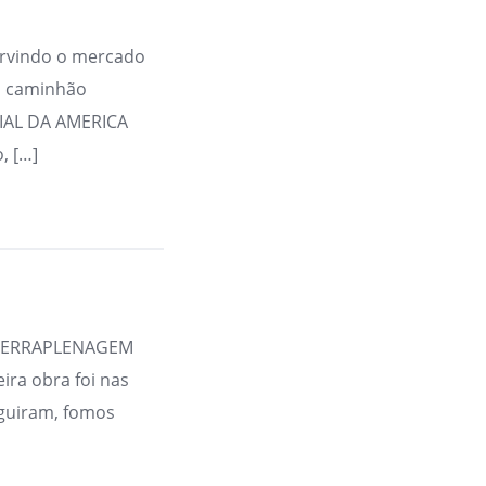
rvindo o mercado
m caminhão
RIAL DA AMERICA
, […]
A TERRAPLENAGEM
ira obra foi nas
guiram, fomos