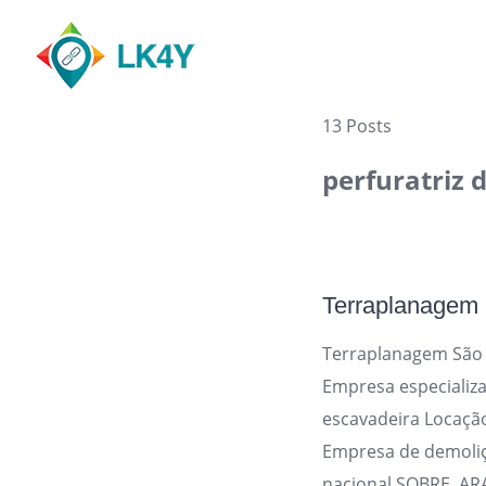
Skip
to
content
13 Posts
perfuratriz 
Terraplanagem
Terraplanagem São 
Empresa especializ
escavadeira Locaçã
Empresa de demoli
nacional SOBRE ARA