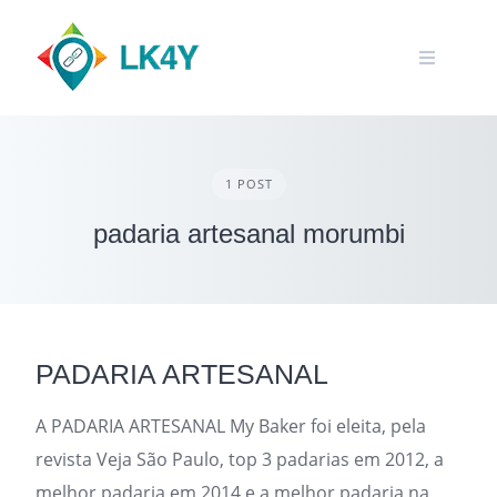
Skip
to
content
1 POST
padaria artesanal morumbi
PADARIA ARTESANAL
A PADARIA ARTESANAL My Baker foi eleita, pela
revista Veja São Paulo, top 3 padarias em 2012, a
melhor padaria em 2014 e a melhor padaria na