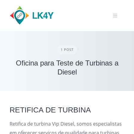
Skip
to
content
1 POST
Oficina para Teste de Turbinas a
Diesel
RETIFICA DE TURBINA
Retifica de turbina Vip Diesel, somos especialistas
em oferecer serviços de qualidade para turbinas