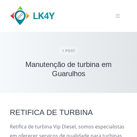
Skip
to
content
1 POST
Manutenção de turbina em
Guarulhos
RETIFICA DE TURBINA
Retifica de turbina Vip Diesel, somos especialistas
em oferecer serviços de qualidade para turbinas