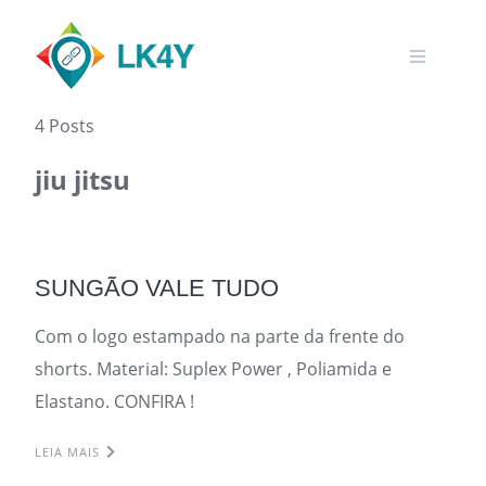
Skip
to
content
4 Posts
jiu jitsu
SUNGÃO VALE TUDO
Com o logo estampado na parte da frente do
shorts. Material: Suplex Power , Poliamida e
Elastano. CONFIRA !
LEIA MAIS