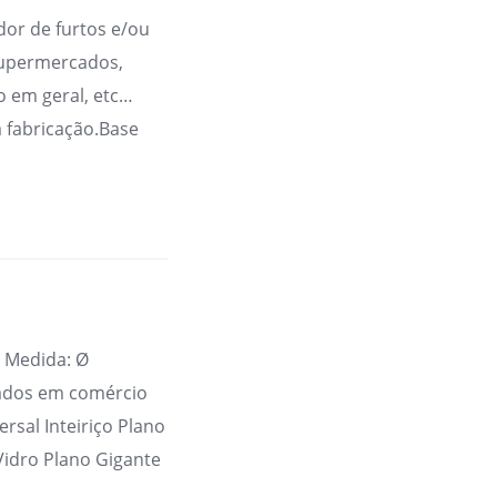
or de furtos e/ou
supermercados,
o em geral, etc…
a fabricação.Base
o Medida: Ø
zados em comércio
rsal Inteiriço Plano
Vidro Plano Gigante