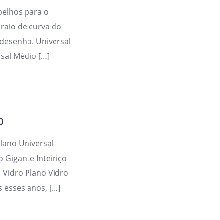
pelhos para o
raio de curva do
 desenho. Universal
rsal Médio […]
O
Plano Universal
 Gigante Inteiriço
o Vidro Plano Vidro
 esses anos, […]