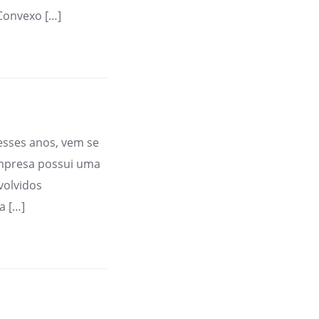
Convexo […]
esses anos, vem se
mpresa possui uma
volvidos
a […]