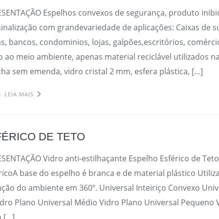
ESENTAÇÃO Espelhos convexos de segurança, produto inibid
inalização com grandevariedade de aplicações: Caixas de 
as, bancos, condominios, lojas, galpões,escritórios, comérci
o ao meio ambiente, apenas material reciclável utilizados n
ha sem emenda, vidro cristal 2 mm, esfera plástica, […]
LEIA MAIS
ÉRICO DE TETO
SENTAÇÃO Vidro anti-estilhaçante Espelho Esférico de Tet
coA base do espelho é branca e de material plástico Utili
zação do ambiente em 360º. Universal Inteiriço Convexo Unive
dro Plano Universal Médio Vidro Plano Universal Pequeno 
o […]