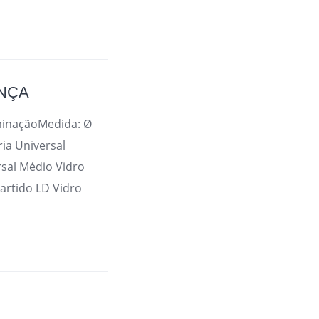
ANÇA
minaçãoMedida: Ø
ia Universal
rsal Médio Vidro
partido LD Vidro