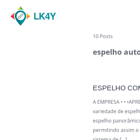
Skip
to
content
10 Posts
espelho aut
ESPELHO COM
A EMPRESA • • •APR
variedade de espelh
espelho panorâmico
permitindo assim o
sistema de […]