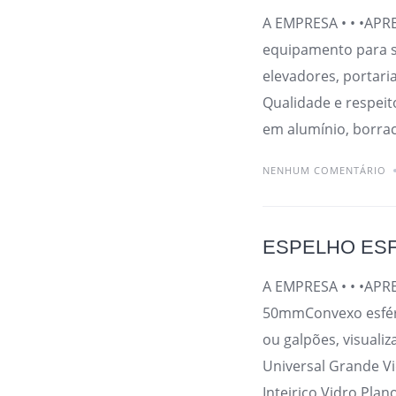
A EMPRESA • • •APR
equipamento para s
elevadores, portari
Qualidade e respeit
em alumínio, borrac
NENHUM COMENTÁRIO
ESPELHO ESF
A EMPRESA • • •APRE
50mmConvexo esféri
ou galpões, visuali
Universal Grande Vi
Inteiriço Vidro Plan