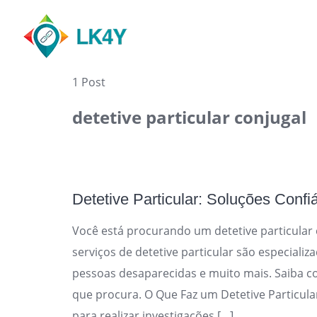
Skip
to
content
1 Post
detetive particular conjugal
Detetive Particular: Soluções Confi
Você está procurando um detetive particular
serviços de detetive particular são especializ
pessoas desaparecidas e muito mais. Saiba 
que procura. O Que Faz um Detetive Particular
para realizar investigações […]