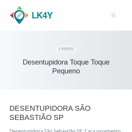
Skip
to
content
2 POSTS
Desentupidora Toque Toque
Pequeno
DESENTUPIDORA SÃO
SEBASTIÃO SP
Desentupidora São Sebastião SP, Caça vazamento,