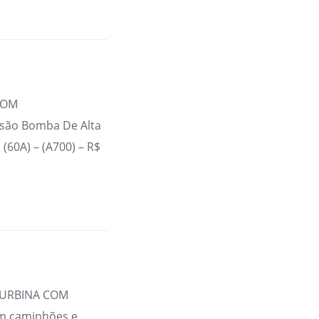
COM
são Bomba De Alta
(60A) – (A700) – R$
 TURBINA COM
m caminhões e