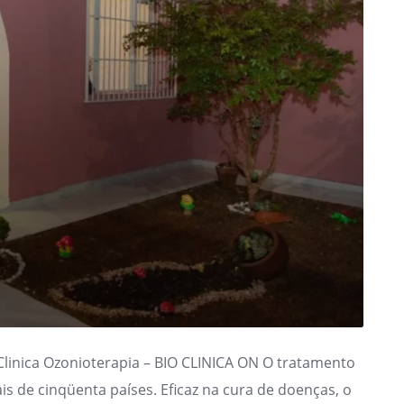
linica Ozonioterapia – BIO CLINICA ON O tratamento
s de cinqüenta países. Eficaz na cura de doenças, o