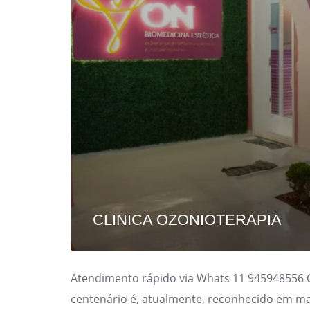
CLINICA OZONIOTERAPIA
Atendimento rápido via Whats 11 945948556 C
centenário é, atualmente, reconhecido em mai