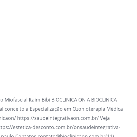
 Miofascial Itaim Bibi BIOCLINICA ON A BIOCLINICA
l conceito a Especialização em Ozonioterapia Médica
nicaon/ https://saudeintegrativaon.com.br/ Veja
ttps://estetica-desconto.com.br/onsaudeintegrativa-
o-paulo Contatos contato@bioclinicaon.com.br(11)