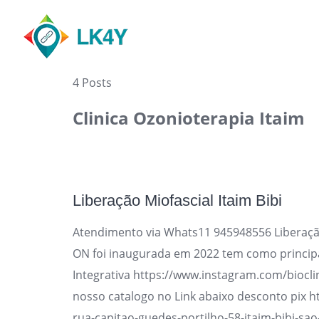
Skip
to
content
4 Posts
Clinica Ozonioterapia Itaim
Liberação Miofascial Itaim Bibi
Atendimento via Whats11 945948556 Liberação
ON foi inaugurada em 2022 tem como principa
Integrativa https://www.instagram.com/biocli
nosso catalogo no Link abaixo desconto pix h
rua-capitao-guedes-portilho-58-itaim-bibi-sa