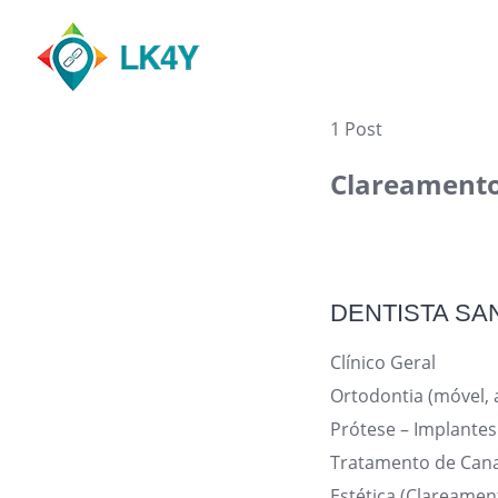
Skip
to
content
1 Post
Clareament
DENTISTA SA
Clínico Geral
Ortodontia (móvel, 
Prótese – Implantes
Tratamento de Cana
Estética (Clareamen