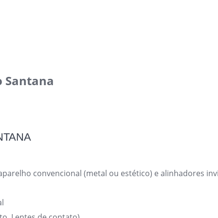
o Santana
NTANA
aparelho convencional (metal ou estético) e alinhadores invi
l
to, Lentes de contato)