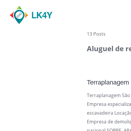
Skip
to
content
13 Posts
Aluguel de r
Terraplanagem
Terraplanagem São 
Empresa especializ
escavadeira Locaçã
Empresa de demoli
nacional SOBRE ARA