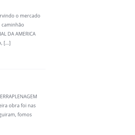
rvindo o mercado
m caminhão
RIAL DA AMERICA
, […]
A TERRAPLENAGEM
ira obra foi nas
guiram, fomos