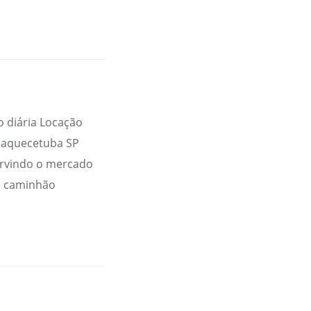
 diária Locação
uaquecetuba SP
rvindo o mercado
m caminhão