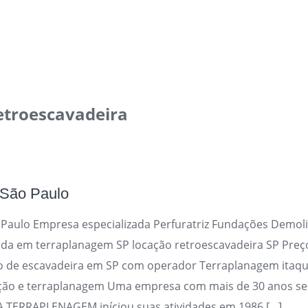
etroescavadeira
 São Paulo
Paulo Empresa especializada Perfuratriz Fundações Demol
ada em terraplanagem SP locação retroescavadeira SP Preço
o de escavadeira em SP com operador Terraplanagem itaq
ção e terraplanagem Uma empresa com mais de 30 anos se
 TERRAPLENAGEM iníciou suas atividades em 1986 […]