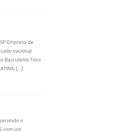
 SP Empresa de
rcado nacional
o Basculante Toco
ATINA, […]
servindo o
86 com um