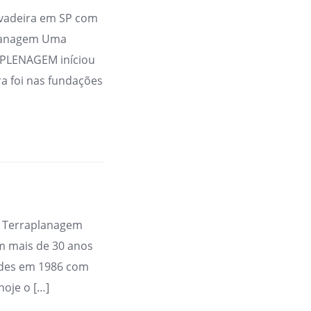
avadeira em SP com
planagem Uma
APLENAGEM iníciou
a foi nas fundações
r Terraplanagem
 mais de 30 anos
ades em 1986 com
hoje o […]