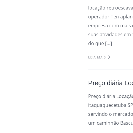
locação retroescav
operador Terrapla
empresa com mais 
suas atividades em
do que […]
LEIA MAIS
Preço diária L
Preço diária Locaç
itaquaquecetuba S
servindo o mercado
um caminhão Bascula