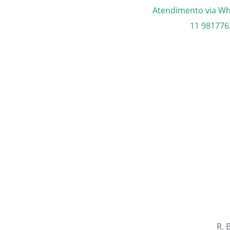
Atendimento via W
11 981776
R. 