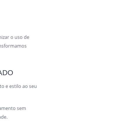
izar o uso de
ransformamos
ADO
 e estilo ao seu
çamento sem
ade.