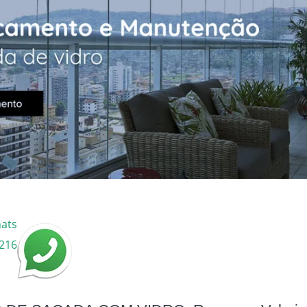
hats
216