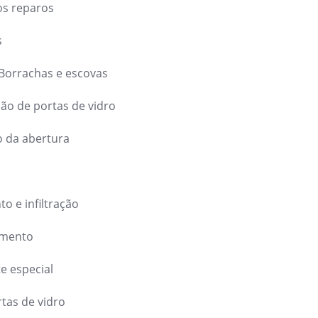
os reparos
s
 Borrachas e escovas
ção de portas de vidro
 da abertura
o e infiltração
amento
e especial
tas de vidro