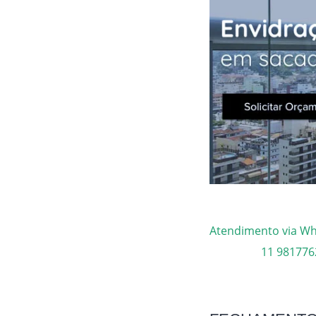
Atendimento via W
11 981776